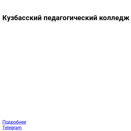
Кузбасский педагогический колледж
Контакты
Приемная директора:
8 (3842) 35-77-35
Дополнительное образование:
+79039410115
Заочное отделение:
8 (3842) 35-86-15
Учебная часть:
8 (3842) 35-99-66
Зав. общежитием:
8(3842)35-80-80
Бухгалтерия:
8(3842)35-76-87
5 корпус, г. Анжеро-Судженск
Приемная комиссия:
8 (3845) 34-22-09
Приемная:
8 (3845) 34-22-12
Дополнительное образование:
+79132910462
Подробнее
Telegram